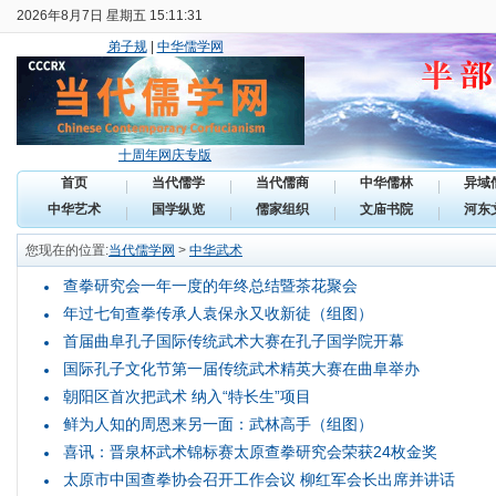
2026年8月7日 星期五 15:11:31
弟子规
|
中华儒学网
十周年网庆专版
首页
当代儒学
当代儒商
中华儒林
异域
中华艺术
国学纵览
儒家组织
文庙书院
河东
您现在的位置:
当代儒学网
>
中华武术
查拳研究会一年一度的年终总结暨茶花聚会
年过七旬查拳传承人袁保永又收新徒（组图）
首届曲阜孔子国际传统武术大赛在孔子国学院开幕
国际孔子文化节第一届传统武术精英大赛在曲阜举办
朝阳区首次把武术 纳入“特长生”项目
鲜为人知的周恩来另一面：武林高手（组图）
喜讯：晋泉杯武术锦标赛太原查拳研究会荣获24枚金奖
太原市中国查拳协会召开工作会议 柳红军会长出席并讲话