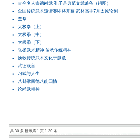
古今名人崇德尚武 孔子是典范文武兼备（组图）
全国传统武术邀请赛即将开幕 武林高手7月太原论剑
查拳
太极拳（上）
太极拳（中）
太极拳（下）
弘扬武术精神 传承传统精神
挽救传统武术文化于濒危
武德箴言
习武与人生
八卦掌四德八能四情
论尚武精神
共 30 条 显示第 1 页 1-20 条