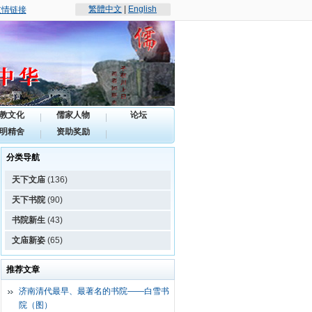
繁體中文
|
English
友情链接
教文化
儒家人物
论坛
明精舍
资助奖励
分类导航
天下文庙
(136)
天下书院
(90)
书院新生
(43)
文庙新姿
(65)
推荐文章
济南清代最早、最著名的书院——白雪书
院（图）