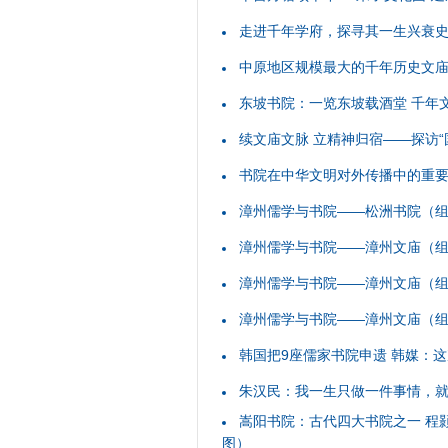
走进千年学府，探寻其一生兴衰
中原地区规模最大的千年历史文
东坡书院：一览东坡载酒堂 千年
续文庙文脉 立精神归宿——探访“
书院在中华文明对外传播中的重
漳州儒学与书院——松洲书院（
漳州儒学与书院——漳州文庙（
漳州儒学与书院——漳州文庙（
漳州儒学与书院——漳州文庙（
韩国把9座儒家书院申遗 韩媒：
朱汉民：我一生只做一件事情，
嵩阳书院：古代四大书院之一 程
图）