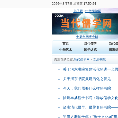
2026年8月7日 星期五 17:50:54
弟子规
|
中华儒学网
十周年网庆专版
首页
当代儒学
当代
中华艺术
国学纵览
儒家
您现在的位置:
当代儒学网
>
文庙书院
关于河东书院复建活化的进一步
关于河东书院复建活化之管见
今天，我们需要什么样的书院
徐州丰县程子书院：释放儒学文
济南清代最早、最著名的书院—
半亩方塘颂千年：“朱子文化园”建