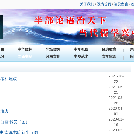
关于我们
/
设为首页
/
请您留言
/
儒商
中华儒林
异域儒风
中华礼仪
经典教育
宗
组织
文庙书院
河东文化
中华武术
文学家园
阳
2021-10-
思考和建议
22
2021-06-
25
2021-03-
28
2020-04-
化活力
01
2020-02-
—白雪书院（图）
16
2020-02-
成 南溪书院新生（图）