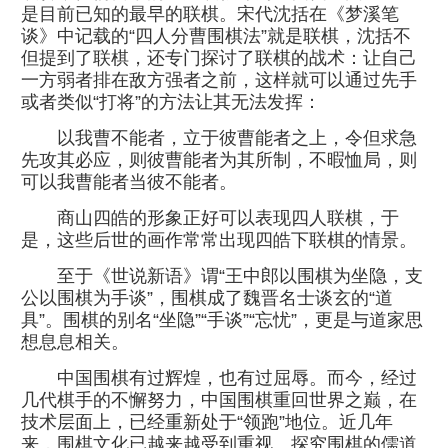
是目前已知的最早的联棋。宋代沈括在《梦溪笔
谈》中记载的“四人分曹围棋法”就是联棋，沈括不
但提到了联棋，还专门探讨了联棋的战术：让自己
一方弱者排在敌方强者之前，这样就可以通过先手
或者类似“打将”的方法让其无法发挥：
以我曹不能者，立于彼曹能者之上，令但求急
先攻其必应，则彼曹能者为其所制，不暇恤局，则
可以我曹能者当彼不能者。
商山四皓的形象正好可以表现四人联棋，于
是，这些后世的画作常常出现四皓下联棋的情景。
至于《世说新语》谓“王中郎以围棋为坐隐，支
公以围棋为手谈”，围棋成了魏晋名士谈玄的“道
具”。围棋的别名“坐隐”“手谈”“忘忧”，更是与道家思
想息息相关。
中国围棋有过辉煌，也有过屈辱。而今，经过
几代棋手的不懈努力，中国围棋重回世界之巅，在
技术层面上，已经重新处于“领跑”地位。近几年
来，围棋文化已越来越受到重视。探究围棋的儒道