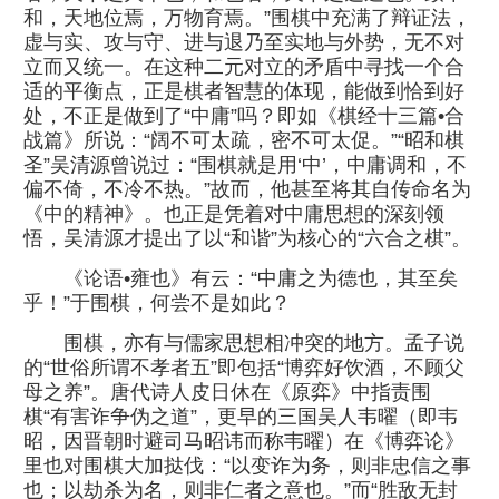
和，天地位焉，万物育焉。”围棋中充满了辩证法，
虚与实、攻与守、进与退乃至实地与外势，无不对
立而又统一。在这种二元对立的矛盾中寻找一个合
适的平衡点，正是棋者智慧的体现，能做到恰到好
处，不正是做到了“中庸”吗？即如《棋经十三篇•合
战篇》所说：“阔不可太疏，密不可太促。”“昭和棋
圣”吴清源曾说过：“围棋就是用‘中’，中庸调和，不
偏不倚，不冷不热。”故而，他甚至将其自传命名为
《中的精神》。也正是凭着对中庸思想的深刻领
悟，吴清源才提出了以“和谐”为核心的“六合之棋”。
《论语•雍也》有云：“中庸之为德也，其至矣
乎！”于围棋，何尝不是如此？
围棋，亦有与儒家思想相冲突的地方。孟子说
的“世俗所谓不孝者五”即包括“博弈好饮酒，不顾父
母之养”。唐代诗人皮日休在《原弈》中指责围
棋“有害诈争伪之道”，更早的三国吴人韦曜（即韦
昭，因晋朝时避司马昭讳而称韦曜）在《博弈论》
里也对围棋大加挞伐：“以变诈为务，则非忠信之事
也；以劫杀为名，则非仁者之意也。”而“胜敌无封