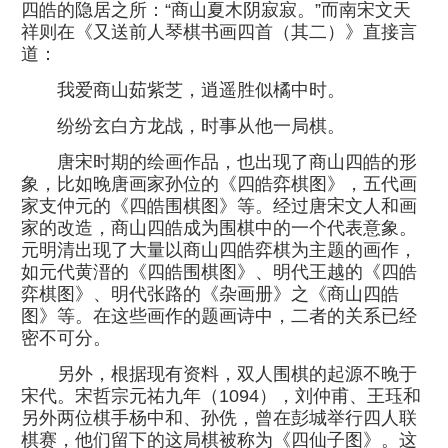
四皓的隐居之所：“商山夏木阴寂寂。”而南宋文天
祥则在《又送前人琴棋书画四首（其二）》直接言
道：
我爱商山茹紫芝，逍遥胜似橘中时。
纷纷玄白方龙战，时事从他一局棋。
唐宋时期的绘画作品，也出现了商山四皓的形
象，比如晚唐画家孙位的《四皓弈棋图》，五代画
家支仲元的《四皓围棋图》等。经过唐宋文人和画
家的改造，商山四皓成为围棋中的一个代表意象。
元明清出现了大量以商山四皓弈棋为主题的画作，
如元代黄溍的《四皓围棋图》、明代王越的《四皓
弈棋图》、明代张路的《杂画册》之《商山四皓
图》等。在这些画作的题画诗中，二者的关系已经
密不可分。
另外，根据现有资料，双人围棋的起源不晚于
宋代。宋哲宗元祐九年（1094），刘仲甫、王珏和
另外两位棋手杨中和、孙侁，曾在彭城举行四人联
棋赛，他们留下的这局棋被称为《四仙子图》。这