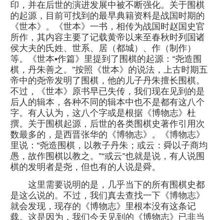
印，并在后世的演进发展中被不断强化。关于围棋
的起源，目前可找到的最早典籍资料是战国时期的
《世本》。《世本》一书，相传为战国时赵国史官
所作，其内容主要了记载黄帝以来至春秋时列国诸
侯大夫的氏姓、世系、居（都城）、作（制作）
等。《世本•作篇》里提到了围棋的起源：“尧造围
棋，丹朱善之。”按照《世本》的说法，上古时期五
帝中的尧帝发明了围棋，他的儿子丹朱擅长围棋。
不过，《世本》原书早已失传，我们现在见到的是
后人的辑本，各种不同的辑本中也不是都有这八个
字。有人认为，这八个字或是根据《博物志》杜
撰。关于围棋起源，后世的各类围棋史著作引用次
数最多的，是西晋张华的《博物志》。《博物志》
里说：“尧造围棋，以教子丹朱；或云：舜以子商均
愚，故作围棋以教之。”“或云”也就是说，有人说围
棋的发明者是尧，但也有的人说是舜。
这里需要说明的是，几乎当下的所有围棋史都
是这么说的。不过，我们真去查找一下《博物志》
就会发现，现存的《博物志》里根本没有这条记
载。这是因为，我们今天见到的《博物志》已非当