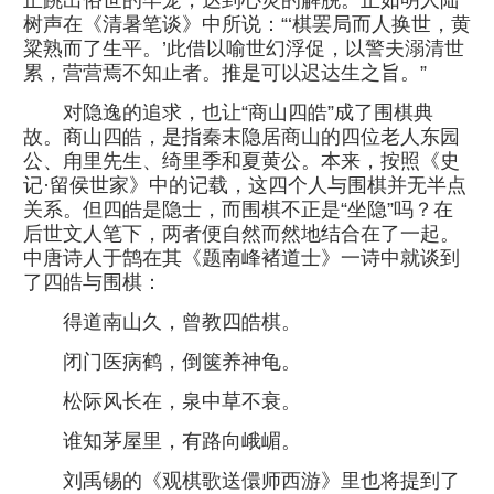
正跳出俗世的牢笼，达到心灵的解脱。正如明人陆
树声在《清暑笔谈》中所说：“‘棋罢局而人换世，黄
粱熟而了生平。’此借以喻世幻浮促，以警夫溺清世
累，营营焉不知止者。推是可以迟达生之旨。”
对隐逸的追求，也让“商山四皓”成了围棋典
故。商山四皓，是指秦末隐居商山的四位老人东园
公、甪里先生、绮里季和夏黄公。本来，按照《史
记·留侯世家》中的记载，这四个人与围棋并无半点
关系。但四皓是隐士，而围棋不正是“坐隐”吗？在
后世文人笔下，两者便自然而然地结合在了一起。
中唐诗人于鹄在其《题南峰褚道士》一诗中就谈到
了四皓与围棋：
得道南山久，曾教四皓棋。
闭门医病鹤，倒箧养神龟。
松际风长在，泉中草不衰。
谁知茅屋里，有路向峨嵋。
刘禹锡的《观棋歌送儇师西游》里也将提到了