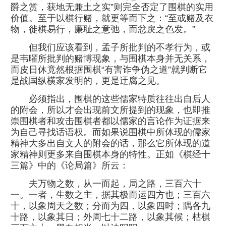
爵之赏，获地无兼土之实”则完全否定了围棋的实用
价值。至于以棋行赌，就更等而下之：“至或赌及衣
物，徙棋易行，廉耻之意弛，而忿戾之色发。”
但我们应该看到，孟子所批判的不孝行为，或
是韦曜所批判的赌博现象，与围棋本身并无关系，
而皮日休竟然根据围棋“有害诈争伪之道”就判断它
是战国纵横家发明的，更是迂腐之见。
必须指出，围棋的这些儒家特质往往出自后人
的附会，所以才会出现前文所提到的现象，也即推
崇围棋者和攻击围棋者都以儒家的言论作为证据来
为自己寻找话语权。而如果说围棋中所体现的儒家
精神大多出自文人的附会的话，那么它所体现的道
家精神则更多来自围棋本身的特性。正如《棋经十
三篇》中的《论局篇》所云：
夫万物之数，从一而起，局之路，三百六十
一。一者，生数之主，据其极而运四方也；三百六
十，以象周天之数；分而为四，以象四时；隅各九
十路，以象其日；外周七十二路，以象其候；枯棋