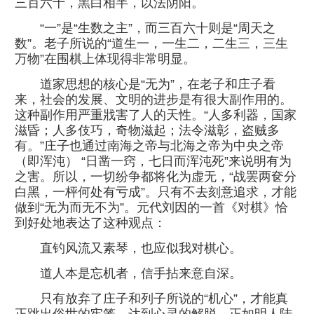
三百六十，黑白相半，以法阴阳。
“一”是“生数之主”，而三百六十则是“周天之
数”。老子所说的“道生一，一生二，二生三，三生
万物”在围棋上体现得非常明显。
道家思想的核心是“无为”，在老子和庄子看
来，社会的发展、文明的进步是有很大副作用的。
这种副作用严重戕害了人的天性。“人多利器，国家
滋昏；人多伎巧，奇物滋起；法令滋彰，盗贼多
有。”庄子也通过南海之帝与北海之帝为中央之帝
（即浑沌） “日凿一窍，七日而浑沌死”来说明有为
之害。所以，一切纷争都将化为虚无，“战罢两奁分
白黑，一枰何处有亏成”。只有不去刻意追求，才能
做到“无为而无不为”。元代刘因的一首《对棋》恰
到好处地表达了这种观点：
直钓风流又素琴，也应似我对棋心。
道人本是忘机者，信手拈来意自深。
只有放弃了庄子和列子所说的“机心”，才能真