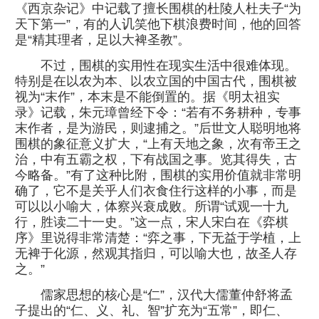
《西京杂记》中记载了擅长围棋的杜陵人杜夫子“为
天下第一”，有的人讥笑他下棋浪费时间，他的回答
是“精其理者，足以大裨圣教”。
不过，围棋的实用性在现实生活中很难体现。
特别是在以农为本、以农立国的中国古代，围棋被
视为“末作”，本末是不能倒置的。据《明太祖实
录》记载，朱元璋曾经下令：“若有不务耕种，专事
末作者，是为游民，则逮捕之。”后世文人聪明地将
围棋的象征意义扩大，“上有天地之象，次有帝王之
治，中有五霸之权，下有战国之事。览其得失，古
今略备。”有了这种比附，围棋的实用价值就非常明
确了，它不是关乎人们衣食住行这样的小事，而是
可以以小喻大，体察兴衰成败。所谓“试观一十九
行，胜读二十一史。”这一点，宋人宋白在《弈棋
序》里说得非常清楚：“弈之事，下无益于学植，上
无裨于化源，然观其指归，可以喻大也，故圣人存
之。”
儒家思想的核心是“仁”，汉代大儒董仲舒将孟
子提出的“仁、义、礼、智”扩充为“五常”，即仁、