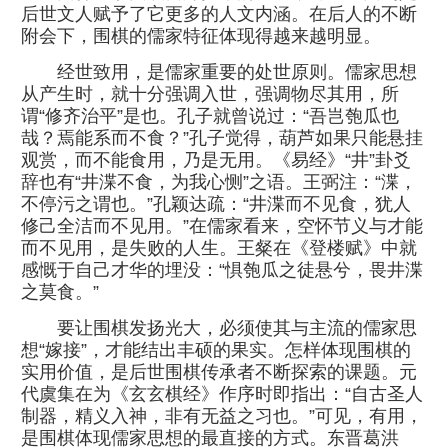
后世文人赋予了它更多的人文内涵。在后人的不断
附会下，围棋的儒家特征体现得越来越明显。
经世致用，是儒家重要的处世原则。儒家思想
从产生时，就十分强调入世，强调物尽其用，所
谓“修齐治平”是也。孔子就曾说过：“吾岂匏瓜也
哉？焉能系而不食？”孔子觉得，葫芦如果只能悬挂
观赏，而不能食用，乃是无用。《易经》“井”卦爻
辞也有“井渫不食，为我心恻”之语。王弼注：“渫，
不停污之谓也。”孔颖达疏：“井渫而不见食，犹人
修己全洁而不见用。”在儒家看来，空怀节义与才能
而不见用，是失败的人生。王粲在《登楼赋》中就
感慨于自己才华的埋没：“惧匏瓜之徒悬兮，畏井渫
之莫食。”
要让围棋发扬光大，必须使其与主流的儒家思
想“嫁接”，才能结出丰硕的果实。怎样体现围棋的
实用价值，是后世围棋传承者不断探索的课题。元
代虞集在为《玄玄棋经》作序时即指出：“自古圣人
制器，精义入神，非有无益之习也。”可见，有用，
是围棋体现儒家思想的最直接的方式。东晋葛洪