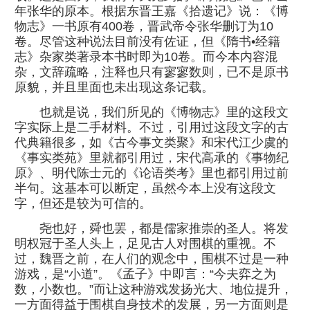
年张华的原本。根据东晋王嘉《拾遗记》说：《博
物志》一书原有400卷，晋武帝令张华删订为10
卷。尽管这种说法目前没有佐证，但《隋书•经籍
志》杂家类著录本书时即为10卷。而今本内容混
杂，文辞疏略，注释也只有寥寥数则，已不是原书
原貌，并且里面也未出现这条记载。
也就是说，我们所见的《博物志》里的这段文
字实际上是二手材料。不过，引用过这段文字的古
代典籍很多，如《古今事文类聚》和宋代江少虞的
《事实类苑》里就都引用过，宋代高承的《事物纪
原》、明代陈士元的《论语类考》里也都引用过前
半句。这基本可以断定，虽然今本上没有这段文
字，但还是较为可信的。
尧也好，舜也罢，都是儒家推崇的圣人。将发
明权冠于圣人头上，足见古人对围棋的重视。不
过，魏晋之前，在人们的观念中，围棋不过是一种
游戏，是“小道”。《孟子》中即言：“今夫弈之为
数，小数也。”而让这种游戏发扬光大、地位提升，
一方面得益于围棋自身技术的发展，另一方面则是