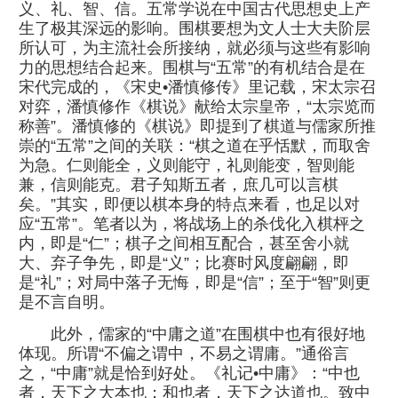
义、礼、智、信。五常学说在中国古代思想史上产
生了极其深远的影响。围棋要想为文人士大夫阶层
所认可，为主流社会所接纳，就必须与这些有影响
力的思想结合起来。围棋与“五常”的有机结合是在
宋代完成的，《宋史•潘慎修传》里记载，宋太宗召
对弈，潘慎修作《棋说》献给太宗皇帝，“太宗览而
称善”。潘慎修的《棋说》即提到了棋道与儒家所推
崇的“五常”之间的关联：“棋之道在乎恬默，而取舍
为急。仁则能全，义则能守，礼则能变，智则能
兼，信则能克。君子知斯五者，庶几可以言棋
矣。”其实，即便以棋本身的特点来看，也足以对
应“五常”。笔者以为，将战场上的杀伐化入棋枰之
内，即是“仁”；棋子之间相互配合，甚至舍小就
大、弃子争先，即是“义”；比赛时风度翩翩，即
是“礼”；对局中落子无悔，即是“信”；至于“智”则更
是不言自明。
此外，儒家的“中庸之道”在围棋中也有很好地
体现。所谓“不偏之谓中，不易之谓庸。”通俗言
之，“中庸”就是恰到好处。《礼记•中庸》：“中也
者，天下之大本也；和也者，天下之达道也。致中