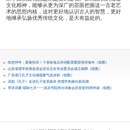
文化精神，能够从更为深广的层面把握这一古老艺
术的思想内核，这对更好地认识古人的智慧，更好
地继承弘扬优秀传统文化，是大有益处的。
给您拜年：新春快乐！十首咏兔古诗词配美图贺癸卯兔年（组图）
山东省儒学发展促进会音乐文化专业委员会成立揭牌（组图）
广东湛江孔子文化城儒家气息浓郁（组图）
话剧《孔子》走进孔子故里曲阜 把儒学热推向新高潮
琴诗消夏 唱响七月一一清凉书院举办演奏会庆祝党99周华诞（组图）