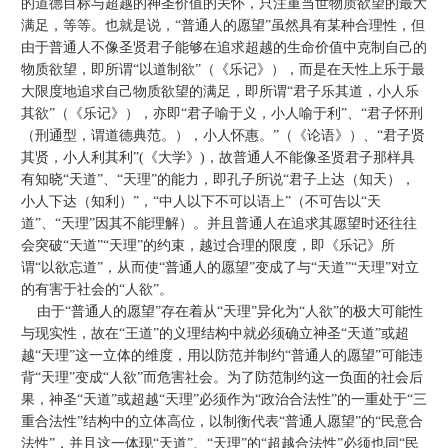
的道德目标与超越的神圣价值的关怀，只注重当世物质欲望的最大
满足，等等。也就是说，“普通人的愿望”虽然具有某种合理性，但
由于普通人不像圣贤君子能够在追求超越的生命价值中克制自己的
物质欲望，即所谓“以道制欲”（《乐记》），而是在天性上乐于最
大限度地追求自己物质欲望的满足，即所谓“君子乐其道，小人乐
其欲”（《乐记》），亦即“君子喻于义，小人喻于利”、“君子怀刑
（刑通型，谓道德典范。），小人怀惠。”（《论语》）、“君子贤
其贤，小人利其利”(《大学》)，故普通人不能像圣贤君子那样具
有知晓“天道”、“天理”的能力，即孔子所说“君子上达（知天），
小人下达（知利）”，“中人以下不可以语上”（不可告以“天
道”、“天理”因其不能理解）。并且普通人在追求其愿望时还往往
会突破“天道”“天理”的约束，越过合理的限度，即《乐记》所
谓“以欲忘道”，从而使“普通人的愿望”变成了与“天道”“天理”对立
的有害于社会的“人欲”。
由于“普通人的愿望”存在着从“天理”异化为“人欲”的极大可能性
与现实性，故在“王道”的义理结构中就必须确立神圣“天道”或超
越“天理”这一立体的维度，用以防范并制约“普通人的愿望”可能违
背“天理”变成“人欲”而危害社会。为了防范制约这一负面的社会后
果，神圣“天道”或超越“天理”必须作为“政治合法性”的一重处于“三
重合法性”结构中的立体高位，以制衡代表“普通人愿望”的“民意合
法性”，并且这一体现“天道”、“天理”的“超越合法性”必须也同“民