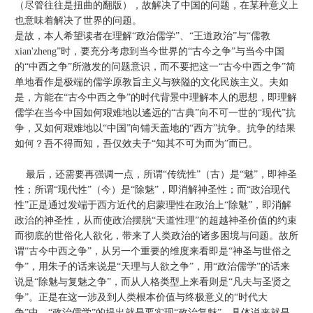
（尽管往往是扭曲的翻版），故解决了中国的问题，在某种意义上
也意味着解决了世界的问题。
是故，本人希望读者在理解“政治儒学”、“王道政治”与“儒教
xian'zheng”时，要充分考虑到当今世界的“古今之争”与当今中国
的“中西之争”所激发的问题意识，而不要把这一“古今中西之争”简
单地看作是极端的儒学原教旨主义与狭隘的文化民族主义。夫如
是，方能在“古今中西之争”的时代背景中理解本人的思想，即理解
儒学在当今中国如何艰难地以遙远的“古典”向不可一世的“现代”抗
争，又如何艰难地以“中国”向铺天盖地的“西方”抗争。抗争的结果
如何？吾不得而知，吾仅效夫子“知其不可为而为”而已。
最后，还需要再强调一点，所谓“传统性”（古）是“魅”，即神圣
性；所谓“现代性”（今）是“除魅”，即消解神圣性；而“政治现代
性”正是通过发端于西方近代的启蒙理性在政治上“除魅”，即消解
政治的神圣性，从而使政治摆脱“天道性理”的超越神圣价值的约束
而彻底的世俗化人欲化，带来了人类政治的诸多困境与问题。故所
谓“古今中西之争”，从另一个重要的维度来看即是“神圣与世俗之
争”，用朱子的话来说是“天理与人欲之争”，用“政治儒学”的话来
说是“除魅与复魅之争”，而从人格类型上来看则是“凡夫与圣贤之
争”。正是在这一涉及到人类根本价值与终极意义的“时代大
争”中，“政治儒学”的提出就是要实现“政治复魅”，具体说来就是