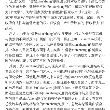
于“王道”义理，“儒教xian'zheng”的制度安排对权力进行了高低与类
别的不同划分并归属于不同的xian'zheng部门：最高的监督国家权
力归“太学”，代表“国家历史性”的世袭“国家权力”归“虚君”，实
施“中华法系”与违宪审查的“司法权力”归法院，立法、议政、授予
政府合法性与监督政府的权力归议会，产生于议会的“行政权力”归
政府。
总之，由于在“儒教xian'zheng”的制度安排中权力的分配有高低
与类别的不同以及有归属部门的不同，再加上每一xian'zheng部门
的结构功能也不同，所以，批评者质疑“儒教xian'zheng”的制度安
排中存在的重复只是表面形式，实质上“儒教xian'zheng”的制度安
排各自独立，体现了不同的合法性，行使了不同的权力，发挥了不
同的结构功能，实现了不同的义理价值。
其实，从xian'zheng的历史与现实来看，xian'zheng的制度结构既
复杂又奇特，甚至像一门艺术，不可能进行完全理性化的机械划分
与僵化设计，即使是所谓历史中自发形成的xian'zheng制度也是最
初有人偶然不经意地设计创立，只是现在不知其名罢了，而非真正
的自发形成。世界上的xian'zheng制度在结构上也多有重复之处，
而这些重复之处并不影响xian'zheng制度的有效运作与义理功能，
有的甚至是xian'zheng制度的独有特色与精彩之处。比如：在某些
总统制与内阁制相结合的xian'zheng制度中，总统与总理均由议会
选举产生，有重复之处，如德国总统由联邦大会产生，总理由联邦