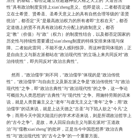
法性”的基础，都否定建立在超越神圣人格之天上的“天道合法
性”具有政治制度安排上xian'zheng意义。也即是说，二者都否定建
立在士希贤、贤希圣、圣希天意义上的具有自然合理等级的“圣贤
统治”，都否定“天”是最高政治权力的所有者即“主权在天”，都否
定道德上的贤不肖具有政治权力分配上的政制意义，都否
定“教”（价值）与“政”（权力）的制度性结合，以及都否定国家的
历史性与持续性需要通过xian'zheng制度的特殊安排来体现与保
障。二者如此雷同，不能不使人感到惊异。而这种雷同体现的，正
是自由主义与新左派都站在“政治现代性”的立场上来共同反对“政
治传统性”，即共同反对“政治古典性”。
然而，“政治儒学”则不同，“政治儒学”体现的是“政治传统
性”，“政治儒学”与自由主义及新左派之争是“政治传统性”与“政治
现代性”之争，即“政治古典性”与“政治现代性”的之争，这一争论
可概括为人类思想的“古典性”与“现代性”之争。用施特劳斯的话来
说，就是人类普遍主义之“老年”与虚无主义之“青年”之争；用“政
治儒学”的话来说，就是上达天德之“古圣”与下陷人欲之“今凡”之
争；而用今天中国大陆流行的学术术语来说，则是所谓政治哲学上
的“古今之争”。是故，本人回应自由主义与新左派对“王道政
治”与“儒教xian'zheng”的批评，正是当今中国思想界“政治古典
性”与“政治现代性”的“古今之争”的一个重要方面。