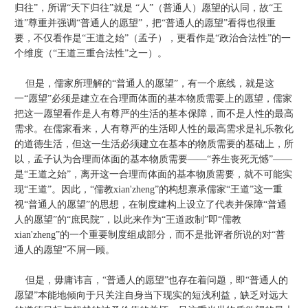
归往”，所谓“天下归往”就是 “人”（普通人）愿望的认同，故“王
道”尊重并强调“普通人的愿望”，把“普通人的愿望”看得也很重
要，不仅看作是“王道之始”（孟子），更看作是“政治合法性”的一
个维度（“王道三重合法性”之一）。
但是，儒家所理解的“普通人的愿望”，有一个底线，就是这
一“愿望”必须是建立在合理而体面的基本物质需要上的愿望，儒家
把这一愿望看作是人有尊严的生活的基本保障，而不是人性的最高
需求。在儒家看来，人有尊严的生活即人性的最高需求是礼乐教化
的道德生活，但这一生活必须建立在基本的物质需要的基础上，所
以，孟子认为合理而体面的基本物质需要——“养生丧死无憾”——
是“王道之始”，离开这一合理而体面的基本物质需要，就不可能实
现“王道”。因此，“儒教xian'zheng”的构想禀承儒家“王道”这一重
视“普通人的愿望”的思想，在制度建构上设立了代表并保障“普通
人的愿望”的“庶民院”，以此来作为“王道政制”即“儒教
xian'zheng”的一个重要制度组成部分，而不是批评者所说的对“普
通人的愿望”不屑一顾。
但是，毋庸讳言，“普通人的愿望”也存在着问题，即“普通人的
愿望”本能地倾向于只关注自身当下现实的短浅利益，缺乏对远大