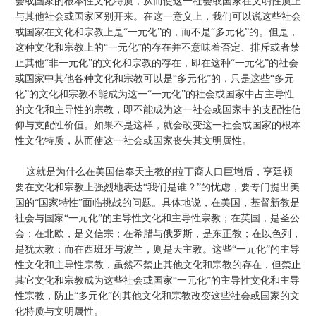
会或国家的根本性文化特质，从而使这一社会或国家在文明性质上
与其他社会或国家区别开来。在这一意义上，我们可以说这些社会
或国家在文化和宗教上是“一元化”的，而不是“多元化”的。但是，
这种文化和宗教上的“一元化”的存在并不意味着否定、排斥或者禁
止其他“非一元化”的文化和宗教的存在，即在这种“一元化”的社会
或国家中其他各种文化和宗教可以是“多元化”的，只是这些“多元
化”的文化和宗教不能成为这一“一元化”的社会或国家中占主导性
的文化和主导性的宗教，即不能成为这一社会或国家中的支配性信
仰与支配性价值。如果不是这样，就会改变这一社会或国家的根本
性文化特质，从而使这一社会或国家丧失其文明属性。
这就是为什么在美国信奉天主教的拉丁裔人口巨增后，亨廷顿
要在文化和宗教上强烈地表达“我们是谁？”的忧虑，要专门提出美
国的“国家特性”面临挑战的问题。具体地说，在美国，基督新教是
社会与国家“一元化”的主导性文化和主导性宗教；在英国，是圣公
会；在北欧，是义信宗；在希腊与俄罗斯，是东正教；在以色列，
是犹太教；而在西班牙与波兰，则是天主教。这些“一元化”的主导
性文化和主导性宗教，虽然不禁止其他文化和宗教的存在，但禁止
其它文化和宗教成为这些社会或国家“一元化”的主导性文化和主导
性宗教，防止“多元化”的其他文化和宗教改变这些社会或国家的文
化特质与文明属性。