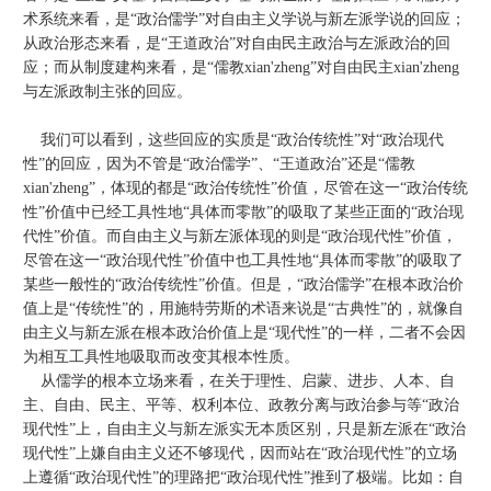
术系统来看，是“政治儒学”对自由主义学说与新左派学说的回应；
从政治形态来看，是“王道政治”对自由民主政治与左派政治的回
应；而从制度建构来看，是“儒教xian'zheng”对自由民主xian'zheng
与左派政制主张的回应。
我们可以看到，这些回应的实质是“政治传统性”对“政治现代
性”的回应，因为不管是“政治儒学”、“王道政治”还是“儒教
xian'zheng”，体现的都是“政治传统性”价值，尽管在这一“政治传统
性”价值中已经工具性地“具体而零散”的吸取了某些正面的“政治现
代性”价值。而自由主义与新左派体现的则是“政治现代性”价值，
尽管在这一“政治现代性”价值中也工具性地“具体而零散”的吸取了
某些一般性的“政治传统性”价值。但是，“政治儒学”在根本政治价
值上是“传统性”的，用施特劳斯的术语来说是“古典性”的，就像自
由主义与新左派在根本政治价值上是“现代性”的一样，二者不会因
为相互工具性地吸取而改变其根本性质。
从儒学的根本立场来看，在关于理性、启蒙、进步、人本、自
主、自由、民主、平等、权利本位、政教分离与政治参与等“政治
现代性”上，自由主义与新左派实无本质区别，只是新左派在“政治
现代性”上嫌自由主义还不够现代，因而站在“政治现代性”的立场
上遵循“政治现代性”的理路把“政治现代性”推到了极端。比如：自