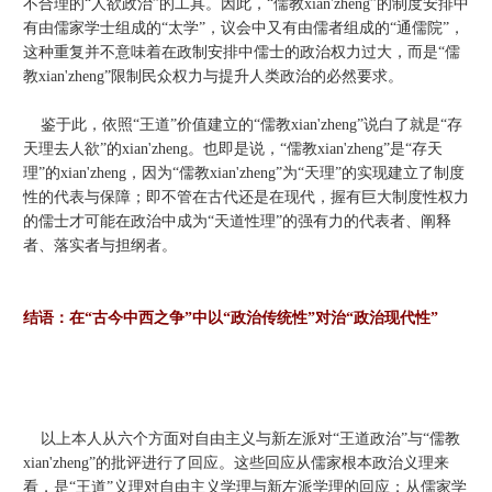
不合理的“人欲政治”的工具。因此，“儒教xian'zheng”的制度安排中
有由儒家学士组成的“太学”，议会中又有由儒者组成的“通儒院”，
这种重复并不意味着在政制安排中儒士的政治权力过大，而是“儒
教xian'zheng”限制民众权力与提升人类政治的必然要求。
鉴于此，依照“王道”价值建立的“儒教xian'zheng”说白了就是“存
天理去人欲”的xian'zheng。也即是说，“儒教xian'zheng”是“存天
理”的xian'zheng，因为“儒教xian'zheng”为“天理”的实现建立了制度
性的代表与保障；即不管在古代还是在现代，握有巨大制度性权力
的儒士才可能在政治中成为“天道性理”的强有力的代表者、阐释
者、落实者与担纲者。
结语：在“古今中西之争”中以“政治传统性”对治“政治现代性”
以上本人从六个方面对自由主义与新左派对“王道政治”与“儒教
xian'zheng”的批评进行了回应。这些回应从儒家根本政治义理来
看，是“王道”义理对自由主义学理与新左派学理的回应；从儒家学