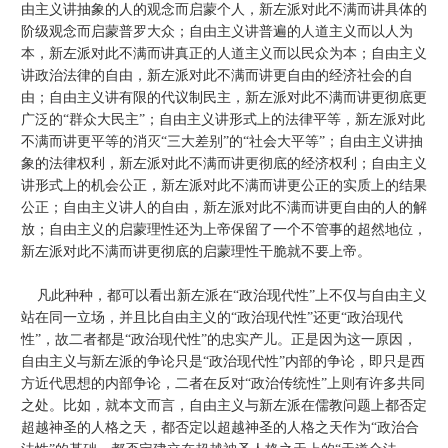
由主义讲抽象的人的观念而启蒙个人，新左派对此不满而讲具体的
阶级观念而启蒙普罗大众；自由主义讲普遍的人道主义而以人为
本，新左派对此不满而讲真正的人道主义而以民众为本；自由主义
讲政治法律的自由，新左派对此不满而讲更自由的经济社会的自
由；自由主义讲有限的代议制民主，新左派对此不满而讲更彻底更
广泛的“群众大民主”；自由主义讲形式上的法律平等，新左派对此
不满而讲更平等的消灭“三大差别”的“社会大平等”；自由主义讲抽
象的法律权利，新左派对此不满而讲更彻底的经济权利；自由主义
讲形式上的机会公正，新左派对此不满而讲更公正的实质上的结果
公正；自由主义讲人的自由，新左派对此不满而讲更自由的人的解
放；自由主义的启蒙理性还为上帝保留了一个不管事的超然地位，
新左派对此不满而讲更彻底的启蒙理性干脆就不要上帝。
凡此种种，都可以看出新左派在“政治现代性”上不仅与自由主义
站在同一立场，并且比自由主义的“政治现代性”还更“政治现代
性”，故二者都是“政治现代性”的忠实产儿。正是因为这一原因，
自由主义与新左派的争论只是“政治现代性”内部的争论，即只是西
方近代思想的内部争论，二者在反对“政治传统性”上则有许多共同
之处。比如，就本文而言，自由主义与新左派在儒教问题上都否定
超越神圣的人格之天，都否定以超越神圣的人格之天作为“政治合