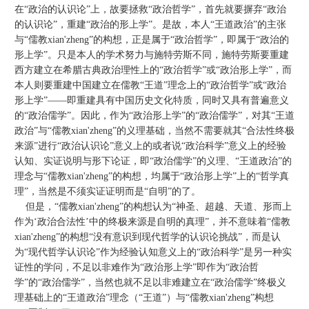
在“政治的认识论”上，故要拯救“政治哲学”，首先就要摒弃“政治
的认识论”，重建“政治的形上学”。是故，本人“王道政治”的主张
与“儒教xian'zheng”的构想，正是属于“政治哲学”，即属于“政治的
形上学”。只是本人的学术努力与施特劳斯不同，施特劳斯要重建
西方建立在希腊古典政治理性上的“政治哲学”或“政治形上学”，而
本人则要重建中国建立在儒教“王道”理念上的“政治哲学”或“政治
形上学”——即重建具有中国历史文化特质，同时又具有普遍意义
的“政治儒学”。因此，作为“政治形上学”的“政治儒学”，对其“王道
政治”与“儒教xian'zheng”的义理基础，当然不需要就其“合法性终极
来源”进行“政治认识论”意义上的或者说“政治科学”意义上的经验
认知、实证说明与形下论证，即“政治儒学”的义理、“王道政治”的
理念与“儒教xian'zheng”的构想，均属于“政治形上学”上的“哲学真
理”，当然是不须实证证明而是“自明”的了。
但是，“儒教xian'zheng”的构想认为“神圣、超越、天道、形而上
作为‘政治合法性’中的终极来源是自明的真理”，并不意味着“儒教
xian'zheng”的构想“没有意识到现代哲学的认识论挑战”，而是认
为“现代哲学认识论”作为经验认知意义上的“政治科学”是另一种实
证性的学问，不足以非难作为“政治形上学”即作为“政治哲
学”的“政治儒学”，当然也就不足以非难建立在“政治儒学”终极义
理基础上的“王道政治”理念（“王道”）与“儒教xian'zheng”构想