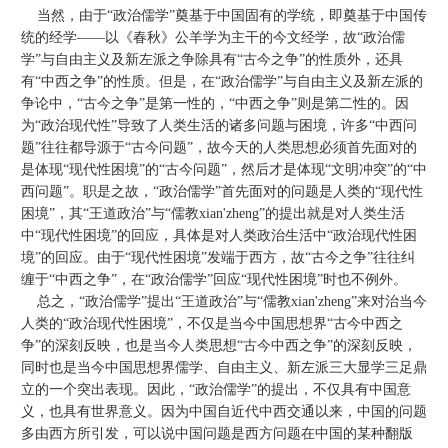
当然，由于“政治儒学”奠基于中国固有的学统，即奠基于中国传
统的经学——以《春秋》公羊学为主干的今文经学，故“政治儒
学”与自由主义及新左派之争除具有“古今之争”的性质外，还具
有“中西之争”的性质。但是，在“政治儒学”与自由主义及新左派的
争论中，“古今之争”是第一性的，“中西之争”则是第二性的。因
为“政治现代性”导致了人类生活的诸多问题与困境，许多“中西问
题”往往都导源于“古今问题”，故今天的人类思想必须首先面对的
是体现“现代性困境”的“古今问题”，然后才是体现“文明冲突”的“中
西问题”。职是之故，“政治儒学”首先面对的问题是人类的“现代性
困境”，其“王道政治”与“儒教xian'zheng”的提出就是对人类生活
中“现代性困境”的回应，具体是对人类政治生活中“政治现代性困
境”的回应。由于“现代性困境”发端于西方，故“古今之争”往往纠
缠于“中西之争”，在“政治儒学”回应“现代性困境”时也不例外。
总之，“政治儒学”提出“王道政治”与“儒教xian'zheng”来对治当今
人类的“政治现代性困境”，不仅是当今中国思想界“古今中西之
争”的深刻反映，也是当今人类思想“古今中西之争”的深刻反映，
同时也是当今中国思想界儒学、自由主义、新左派三大显学三足鼎
立的一个突出表现。因此，“政治儒学”的提出，不仅具有中国意
义，也具有世界意义。因为中国自近代中西交通以来，中国的问题
多由西方所引发，可以说中国问题是西方问题在中国的某种翻版