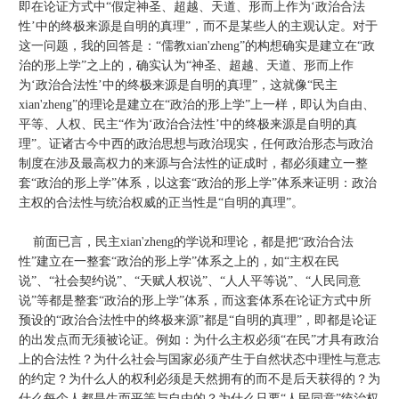
即在论证方式中“假定神圣、超越、天道、形而上作为‘政治合法
性’中的终极来源是自明的真理”，而不是某些人的主观认定。对于
这一问题，我的回答是：“儒教xian'zheng”的构想确实是建立在“政
治的形上学”之上的，确实认为“神圣、超越、天道、形而上作
为‘政治合法性’中的终极来源是自明的真理”，这就像“民主
xian'zheng”的理论是建立在“政治的形上学”上一样，即认为自由、
平等、人权、民主“作为‘政治合法性’中的终极来源是自明的真
理”。证诸古今中西的政治思想与政治现实，任何政治形态与政治
制度在涉及最高权力的来源与合法性的证成时，都必须建立一整
套“政治的形上学”体系，以这套“政治的形上学”体系来证明：政治
主权的合法性与统治权威的正当性是“自明的真理”。
前面已言，民主xian'zheng的学说和理论，都是把“政治合法
性”建立在一整套“政治的形上学”体系之上的，如“主权在民
说”、“社会契约说”、“天赋人权说”、“人人平等说”、“人民同意
说”等都是整套“政治的形上学”体系，而这套体系在论证方式中所
预设的“政治合法性中的终极来源”都是“自明的真理”，即都是论证
的出发点而无须被论证。例如：为什么主权必须“在民”才具有政治
上的合法性？为什么社会与国家必须产生于自然状态中理性与意志
的约定？为什么人的权利必须是天然拥有的而不是后天获得的？为
什么每个人都是生而平等与自由的？为什么只要“人民同意”统治权