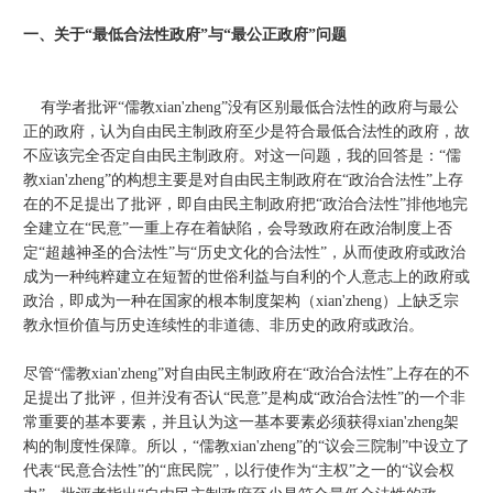
一、关于“最低合法性政府”与“最公正政府”问题
有学者批评“儒教xian'zheng”没有区别最低合法性的政府与最公
正的政府，认为自由民主制政府至少是符合最低合法性的政府，故
不应该完全否定自由民主制政府。对这一问题，我的回答是：“儒
教xian'zheng”的构想主要是对自由民主制政府在“政治合法性”上存
在的不足提出了批评，即自由民主制政府把“政治合法性”排他地完
全建立在“民意”一重上存在着缺陷，会导致政府在政治制度上否
定“超越神圣的合法性”与“历史文化的合法性”，从而使政府或政治
成为一种纯粹建立在短暂的世俗利益与自利的个人意志上的政府或
政治，即成为一种在国家的根本制度架构（xian'zheng）上缺乏宗
教永恒价值与历史连续性的非道德、非历史的政府或政治。
尽管“儒教xian'zheng”对自由民主制政府在“政治合法性”上存在的不
足提出了批评，但并没有否认“民意”是构成“政治合法性”的一个非
常重要的基本要素，并且认为这一基本要素必须获得xian'zheng架
构的制度性保障。所以，“儒教xian'zheng”的“议会三院制”中设立了
代表“民意合法性”的“庶民院”，以行使作为“主权”之一的“议会权