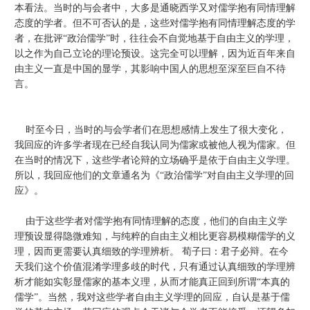
本看法。当时的与会者中，大多是通晓西学又对儒学抱有同情理解
态度的学者。但不可否认的是，这些对儒学抱有同情理解态度的学
者，在批评“政治儒学”时，往往会不自觉地基于自由主义的学理，
以之作为自己立论的理论预设。这完全可以理解，因为近百年来自
由主义一直是中国的显学，其影响中国人的思想至深至巨自不待
言。
时至今日，当时的与会学者们在思想感情上发生了很大变化，
我回应的许多学者现在已经自我认同为儒家或被他人视为儒家。但
在当时的情况下，这些学者论辩的立场确乎是依于自由主义学理。
所以，我回应他们的文章通名为《“政治儒学”对自由主义学理的回
应》。
由于这些学者对儒学抱有同情理解的态度，他们的自由主义学
理预设显得隐微难知，与纯粹的自由主义相比更容易模糊儒学的义
理，因而更需要认真细致的学理辨析。 荀子曰：君子必辩。在今
天我们这个价值混淆学理多歧的时代，只有通过认真细致的学理辨
析才能如实彰显儒家的基本义理，从而才能真正回到所谓“本真的
儒学”。当然，我对这些学者自由主义学理的回应，自认是基于儒