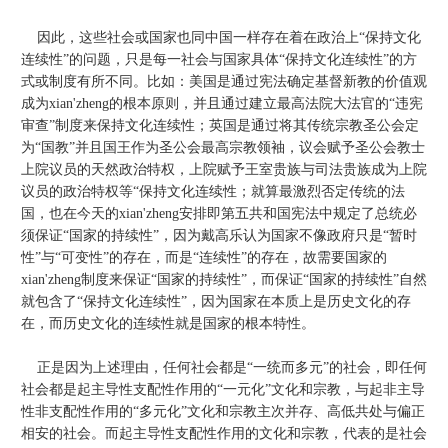
因此，这些社会或国家也同中国一样存在着在政治上“保持文化
连续性”的问题，只是每一社会与国家具体“保持文化连续性”的方
式或制度有所不同。比如：美国是通过宪法确定基督新教的价值观
成为xian'zheng的根本原则，并且通过建立最高法院大法官的“违宪
审查”制度来保持文化连续性；英国是通过将其传统宗教圣公会定
为“国教”并且国王作为圣公会最高宗教领袖，议会赋予圣公会教士
上院议员的天然政治特权，上院赋予王室贵族与司法贵族成为上院
议员的政治特权等“保持文化连续性；就算最激烈否定传统的法
国，也在今天的xian'zheng安排即第五共和国宪法中规定了总统必
须保证“国家的持续性”，因为戴高乐认为国家不像政府只是“暂时
性”与“可变性”的存在，而是“连续性”的存在，故需要国家的
xian'zheng制度来保证“国家的持续性”，而保证“国家的持续性”自然
就包含了“保持文化连续性”，因为国家在本质上是历史文化的存
在，而历史文化的连续性就是国家的根本特性。
正是因为上述理由，任何社会都是“一统而多元”的社会，即任何
社会都是起主导性支配性作用的“一元化”文化和宗教，与起非主导
性非支配性作用的“多元化”文化和宗教主次并存、高低共处与偏正
相安的社会。而起主导性支配性作用的文化和宗教，代表的是社会