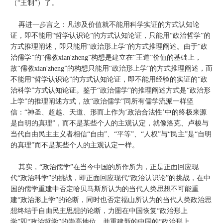
（“王制”）了。
再进一步言之：凡涉及价值就不能用科学实证的方式认知论
证，即不能用“哲学认识论”的方式认知论证，只能用“政治哲学”的
方式推理阐述，即只能用“政治形上学”的方式推理阐述。由于“政
治儒学”的“儒教xian'zheng”构想是建立在“王道”价值的基础上，
故“儒教xian'zheng”的构想只能用“政治形上学”的方式推理阐述，而
不能用“哲学认识论”的方式认知论证，即不能用经验的实证的“政
治科学”方式认知论证。鉴于“政治儒学”的推理阐述方式是“政治形
上学”的推理阐述方式，故“政治儒学”同所有儒学流派一样坚
信：“神圣、超越、天道、形而上作为‘政治合法性’中的终极来源
是自明的真理”，而不是某些个人的主观认定，就像洛克、卢梭与
当代自由民主主义者相信“自由”、“平等”、“人权”与“民主”是“自明
的真理”而不是某些个人的主观认定一样。
其实，“政治儒学”在当今中国的所作所为，正是正面回应现
代“政治科学”的挑战，即正面回应现代“政治认识论”的挑战，在中
国的儒学重建中否定哈贝马斯所认为的当代人类思想不可能重
建“政治形上学”的论断，同时也否定福山所认为的当代人类政治思
想终结于自由民主思想的论断，力图在中国恢复“政治形上
学”即“政治哲学”的崇高地位，并重建新的中国的“政治形上