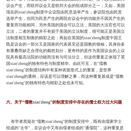
议会产生，而联邦议会又是联邦大会的组成部分之一；又如，美国
现在的xian'zheng制度中众议院由民意选举产生，参议院也由民意
选举产生，但同为民意产生的两院在议会中的功能并不因其产生的
重复而功能相同，另外美国的国会可以立法，美国的大法官也可以
立法，二者的重复并不有损于美国的立法制度，很可能正是美国立
法制度相互制衡的精彩之处；再如在英国的xian'zheng制度中国王
既是议会的一部分又是国家的代表甚至还是国教的领袖，其身份多
有重叠而缺乏合理化的截然划分，更奇特的是作为英国议会的上议
院具有最高法院的功能而没有与司法分立，但这些重复正体现了英
国xian'zheng的独有特色与制度精华。由此可见，在“儒教
xian'zheng”的制度结构中有某种表面形式上的重复，是世界
xian'zheng的通例，应该是可以理解之事，而这种重复甚或是“儒教
xian'zheng”的独有特色与精彩之处也未可知。
六、关于“儒教
xian'zheng
”的制度安排中存在的儒士权力过大问题
有学者质疑在“儒教xian'zheng”的制度安排中，既有由儒家学士
组成的“太学”，在议会中又有由儒者组成的“通儒院”，这种重复是