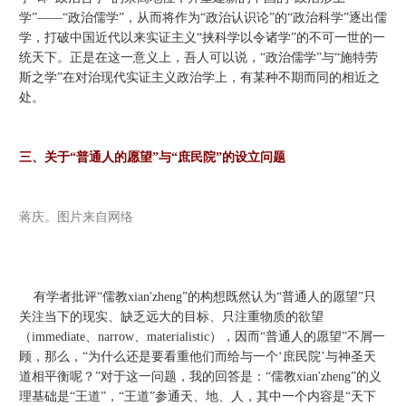
学”——“政治儒学”，从而将作为“政治认识论”的“政治科学”逐出儒
学，打破中国近代以来实证主义“挟科学以令诸学”的不可一世的一
统天下。正是在这一意义上，吾人可以说，“政治儒学”与“施特劳
斯之学”在对治现代实证主义政治学上，有某种不期而同的相近之
处。
三、关于“普通人的愿望”与“庶民院”的设立问题
蒋庆。图片来自网络
有学者批评“儒教xian'zheng”的构想既然认为“普通人的愿望”只
关注当下的现实、缺乏远大的目标、只注重物质的欲望
（immediate、narrow、materialistic），因而“普通人的愿望”不屑一
顾，那么，“为什么还是要看重他们而给与一个‘庶民院’与神圣天
道相平衡呢？”对于这一问题，我的回答是：“儒教xian'zheng”的义
理基础是“王道”，“王道”参通天、地、人，其中一个内容是“天下