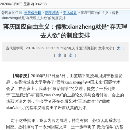
2026年8月6日 星期四 0:42:39
您现在的位置:
当代儒学网
>
阳明精舍
>
学术成果
> 蒋庆回应自由主义：儒教
xianzheng就是“存天理去人欲”的制度安排
蒋庆回应自由主义：儒教xianzheng就是“存天理
去人欲”的制度安排
当代儒学网 2018-12-29 13:20:19 作者:蒋庆 来源:澎湃新闻 文字大小:[
大
]
[
中
][
小
]
【编者按】
2010年5月3日至5日，由范瑞平教授与贝淡宁教授发
起，在香港城市大学举办了“儒教xian'zheng与中国未来”国际学术
会议。在会议上，我基于“政治儒学”的义理，提交了一系列关
于“王道政治”与“儒教xian'zheng”的主题论文供与会者讨论。会上的
热烈讨论之 外，与会学者还在会后又对“王道政治”与“儒教
xian'zheng”的基本义理提出了严肃认真的批评。
对于这些批评，我认为言之成理，持之有据，必须认真系统地
回应。故我撰写了一系列回应文章，进一步申明了“政治儒学”的基