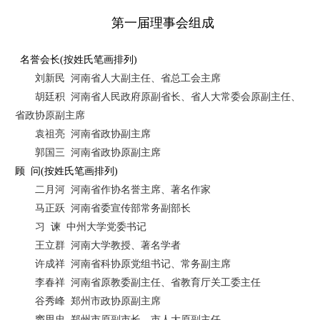
第一届理事会组成
名誉会长
(
按姓氏笔画排列
)
刘新民
河南省人大副主任、省总工会主席
胡廷积
河南省人民政府原副省长、省人大常委会原副主任、
省政协原副主席
袁祖亮
河南省政协副主席
郭国三
河南省政协原副主席
顾
问
(
按姓氏笔画排列
)
二月河
河南省作协名誉主席、著名作家
马正跃
河南省委宣传部常务副部长
习
谏
中州大学党委书记
王立群
河南大学教授、著名学者
许成祥
河南省科协原党组书记、常务副主席
李春祥
河南省原教委副主任、省教育厅关工委主任
谷秀峰
郑州市政协原副主席
窦思忠
郑州市原副市长、市人大原副主任