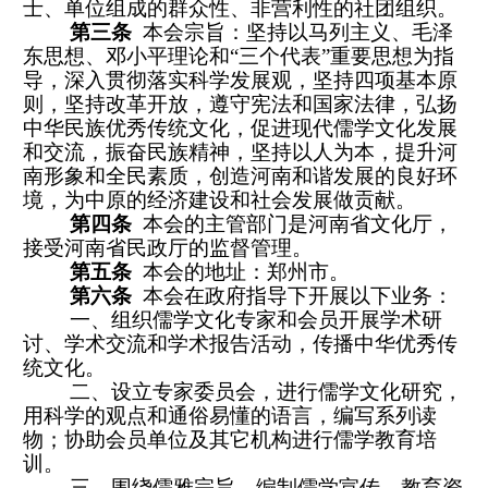
士、单位组成的群众性、非营利性的社团组织。
第三条
本会宗旨：坚持以马列主义、毛泽
东思想、邓小平理论和“三个代表”重要思想为指
导，深入贯彻落实科学发展观，坚持四项基本原
则，坚持改革开放，遵守宪法和国家法律，弘扬
中华民族优秀传统文化，促进现代儒学文化发展
和交流，振奋民族精神，坚持以人为本，提升河
南形象和全民素质，创造河南和谐发展的良好环
境，为中原的经济建设和社会发展做贡献。
第四条
本会的主管部门是河南省文化厅，
接受河南省民政厅的监督管理。
第五条
本会的地址：郑州市。
第六条
本会在政府指导下开展以下业务：
一、组织儒学文化专家和会员开展学术研
讨、学术交流和学术报告活动，传播中华优秀传
统文化。
二、设立专家委员会，进行儒学文化研究，
用科学的观点和通俗易懂的语言，编写系列读
物；协助会员单位及其它机构进行儒学教育培
训。
三、围绕儒雅宗旨，编制儒学宣传、教育资