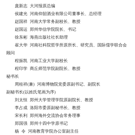
庞新志
大河报原总编
侯建光
河南仰韶酒业有限公司董事长、总经理
赵国祥
河南大学常务副校长、教授
赵国运
郑州华信学院院长、书记
徐东彬
海燕出版社社长助理
崔大华
河南社科院哲学所原所长、研究员、国际儒学联合会
顾问
程振凯
河南工业大学副校长
程印学
商丘师范学院副院长、教授
秘书长
周桂祥
(
兼
)
河南博物院党委原副书记、副院长
副秘书长
(
以姓氏笔画为序
)
刘太恒
郑州大学管理学院原副院长、教授
李占成
洛阳市委原副秘书长、教授
宋长利
郑州海外交流协会常务理事
郑国强
郑州十四中学原书记
杨
令
河南教育学院办公室副主任