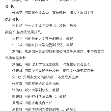
会
长
侯志英
河南省委原常委、宣传部长、省人大原副主任
执行会长
王廷信
中州大学原党委书记、校长、教授
副会长
(
按姓氏笔画排列
)
王桂兰
河南师范大学常务副校长、教授
牛书成
河南科技大学党委副书记、教授
刘向阳
居易国际集团控股有限公司董事局主席、中华炎黄文
化协会副会长
刘振山
南阳理工学院原副院长、冯友兰研究会会长
任晓林
河南少年先锋学校校长、黄帝文化研究院院长
宋
歌
郑州市文化局原局长、市文联原主席
张富群
河南省测绘局原副局长
张倩红
郑州大学副校长、教授
郑锡胜
河南省科学院原书记、教授
周绍成
河南省电视台台长
周桂祥
河南博物院党委原副书记、副院长