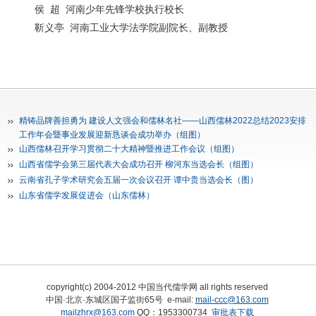
侯
超
河南少年先锋学校执行校长
靳义亭
河南工业大学法学院副院长、副教授
精铸品牌善担勇为 建设人文强会和儒林名社——山西儒林2022总结2023安排
工作年会暨事业发展迎新恳谈会成功举办（组图）
山西儒林召开学习贯彻二十大精神暨推进工作会议（组图）
山西省儒学会第三届代表大会成功召开 柳河东当选会长（组图）
云南省孔子学术研究会五届一次会议召开 谭中贵当选会长（图）
山东省儒学发展促进会（山东儒林）
copyright(c) 2004-2012 中国当代儒学网 all rights reserved
中国·北京·东城区国子监街65号 e-mail:
mail-ccc@163.com
mailzhrx@163.com
QQ：1953300734
审批表下载