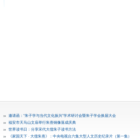
邀请函：“朱子学与当代文化振兴”学术研讨会暨朱子学会换届大会
福安市天马山文庙举行朱熹铜像落成庆典
世界读书日：分享宋代大儒朱子读书方法
《家国天下 · 大儒朱熹》：中央电视台六集大型人文历史纪录片（第一集）