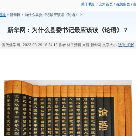
关于我们
/
设为首页
/
请您留言
/
报导
> 新华网：为什么县委书记最应该读《论语》？
新华网：为什么县委书记最应该读《论语》？
当代儒学网 2023-03-29 18:24:13 作者:林子清辑 来源:新华网 文字大小:[
大
][
中
][
小
]