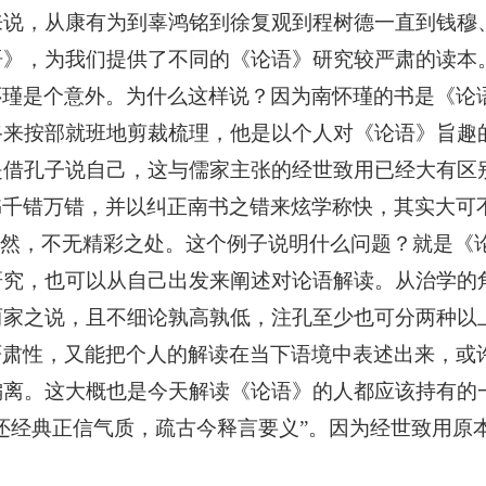
来说，从康有为到辜鸿铭到徐复观到程树德一直到钱穆
语》，为我们提供了不同的《论语》研究较严肃的读本
怀瑾是个意外。为什么这样说？因为南怀瑾的书是《论
路来按部就班地剪裁梳理，他是以个人对《论语》旨趣
是借孔子说自己，这与儒家主张的经世致用已经大有区
书千错万错，并以纠正南书之错来炫学称快，其实大可
沛然，不无精彩之处。这个例子说明什么问题？就是《
研究，也可以从自己出发来阐述对论语解读。从治学的
两家之说，且不细论孰高孰低，注孔至少也可分两种以
严肃性，又能把个人的解读在当下语境中表述出来，或
偏离。这大概也是今天解读《论语》的人都应该持有的
“还经典正信气质，疏古今释言要义”。因为经世致用原