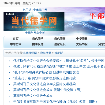
2026年8月8日 星期六 7:18:22
弟子规
|
中华儒学网
十周年网庆专版
首页
当代儒学
当代儒商
中华儒林
异域
中华艺术
国学纵览
儒家组织
文庙书院
河东
您现在的位置:
当代儒学网
>
异域儒风
>
俄罗斯
俄罗斯孔子文化促进会会长姜彦彬：用好孔子“名片”，传播中国
俄媒：约有40万粉丝的俄罗斯“网红”博主 爱上中文 爱用孔子名
“孔子”凉亭现身俄罗斯公园 促进中俄两国友谊
“重走孔子路 共筑中国梦”摄影展走进俄孔院
莫斯科孔子文化促进会来泰安搭建友谊桥梁
莫斯科孔子文化促进会成立 促进中俄交流（图）
莫斯科孔子文化促进会成立
中俄学者在莫斯科中国文化中心吟诵《诗经》名篇（组图）