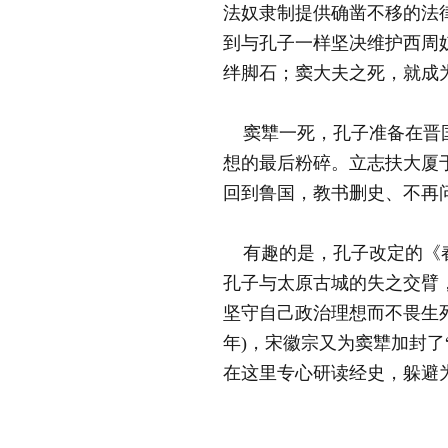
法奴隶制提供确凿不移的法
到与孔子一样坚决维护西周
绊脚石；窦大夫之死，就成
窦犨一死，孔子准备在晋国
想的最后粉碎。立志扶大厦
回到鲁国，教书删史、不再
有趣的是，孔子改定的《春
孔子与太原古城的失之交臂
坚守自己政治理想而不畏生死
年)，宋徽宗又为窦犨加封
在这里专心研读经史，躲避