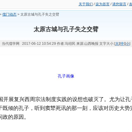
关于我们
/
设为首页
/
请您留言
/
>
儒门动态
> 太原古城与孔子失之交臂
太原古城与孔子失之交臂
当代儒学网 2017-06-12 10:54:29 作者:马绍民 来源:山西晚报 文字大小:[
大
][
中
][
小
]
孔子画像
开展复兴西周宗法制度实践的设想也破灭了。尤为让孔
于既倾的孔子，听到窦犨死讯的那一刻，应该对历史大势
问政的原因。