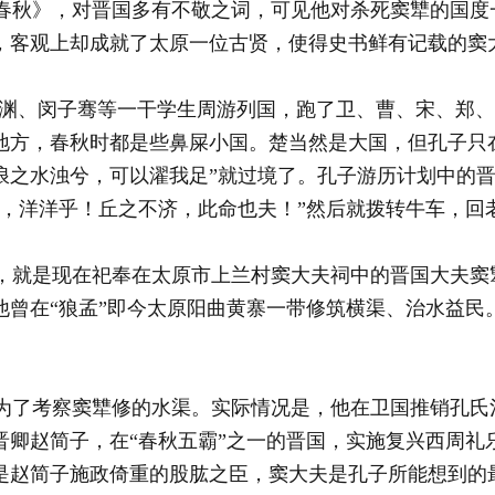
秋》，对晋国多有不敬之词，可见他对杀死窦犨的国度
，客观上却成就了太原一位古贤，使得史书鲜有记载的窦
渊、闵子骞等一干学生周游列国，跑了卫、曹、宋、郑、
些地方，春秋时都是些鼻屎小国。楚当然是大国，但孔子只
浪之水浊兮，可以濯我足”就过境了。孔子游历计划中的
水，洋洋乎！丘之不济，此命也夫！”然后就拨转牛车，回
就是现在祀奉在太原市上兰村窦大夫祠中的晋国大夫窦
他曾在“狼孟”即今太原阳曲黄寨一带修筑横渠、治水益民
了考察窦犨修的水渠。实际情况是，他在卫国推销孔氏
晋卿赵简子，在“春秋五霸”之一的晋国，实施复兴西周礼
是赵简子施政倚重的股肱之臣，窦大夫是孔子所能想到的