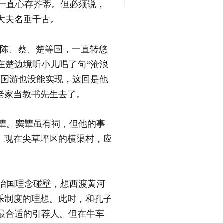
一直心存芥蒂。但必须说，
大夫名垂千古。
陈、蔡、楚等国，一直转悠
在楚边境听小儿唱了句“沧浪
晋国游也没能实现，这回是他
老家当教书先生去了。
犨。窦犨虽有祠，但他的事
。现在尖草坪区的横渠村，应
治国理念碰壁，想西渡黄河
乐制度的理想。此时，和孔子
最合适的引荐人。但在牛车