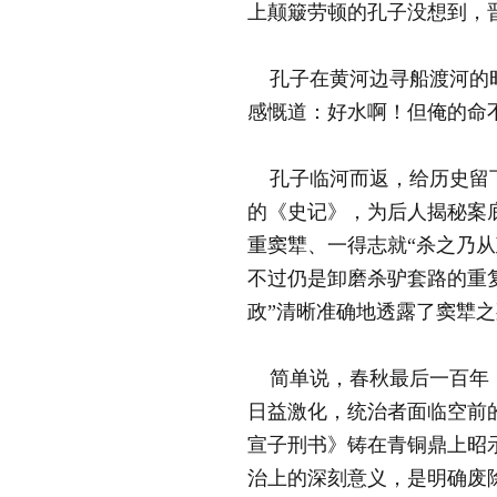
上颠簸劳顿的孔子没想到，
孔子在黄河边寻船渡河的时
感慨道：好水啊！但俺的命
孔子临河而返，给历史留下
的《史记》，为后人揭秘案
重窦犨、一得志就“杀之乃
不过仍是卸磨杀驴套路的重
政”清晰准确地透露了窦犨
简单说，春秋最后一百年，
日益激化，统治者面临空前
宣子刑书》铸在青铜鼎上昭
治上的深刻意义，是明确废