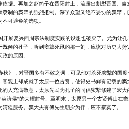
律依据。再加之赵简子在晋阳封土，流露出割裂晋国、自
奴隶制的窦犨的强烈抵制。深孚众望又绝不妥协的窦犨，
为不可避免的选项。
开展复兴西周宗法制度实践的设想也破灭了。尤为让孔
于既倾的孔子，听到窦犨死讯的那一刻，应该对历史大势
问政的原因。
秋》，对晋国多有不敬之词，可见他对杀死窦犨的国度
，客观上却成就了太原一位古贤，使得史书鲜有记载的窦
的人充满敬意，太原先民为孔子的同侣窦犨修建了宏大的祠
了“英济侯”的荣耀封号。至明末，太原另一个古贤傅山在
为清廷服务。窦大夫有傅先生朝夕为伴，应不寂寞了。