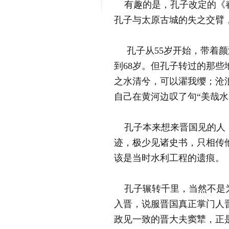
有趣的是，孔子改定的《春
孔子与太原古城的失之交臂
孔子从55岁开始，带着颜
到68岁。但孔子转过的那
之水清兮，可以濯我缨；沧
自己在黄河边叹了句“美哉
孔子本来想来晋国见的人，
迹，极少见诸史书，只相传
该是当时水利工程的遗痕。
孔子辗转千里，当然不是为
入晋，说服晋国真正掌门人
政见一致的晋大夫窦犨，正