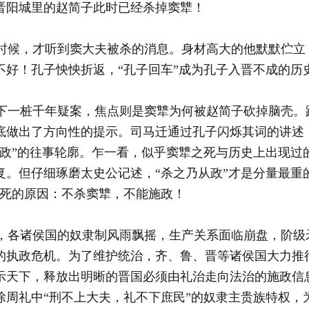
晋阳城里的赵简子此时已经杀掉窦犨！
候，才听到窦大夫被杀的消息。身材高大的他默默伫立
不好！孔子怏怏折返，“孔子回车”成为孔子入晋不成的历
一桩千年疑案，焦点则是窦犨为何被赵简子砍掉脑壳。
底做出了方向性的提示。司马迁通过孔子闪烁其词的讲述
从政”的往事轮廓。乍一看，似乎窦犨之死与历史上出现过
复。但仔细琢磨太史公记述，“杀之乃从政”才是分量最重
之死的原因：不杀窦犨，不能施政！
各诸侯国的奴隶制风雨飘摇，生产关系面临崩盘，阶级
的执政危机。为了维护统治，齐、鲁、晋等诸侯国大力推
示天下，释放出明晰的晋国必须由礼治走向法治的施政信
除周礼中“刑不上大夫，礼不下庶民”的奴隶主贵族特权，