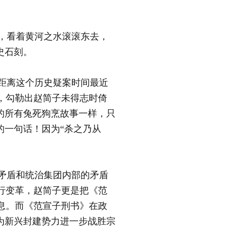
，看着黄河之水滚滚东去，
史石刻。
距离这个历史疑案时间最近
，勾勒出赵简子未得志时倚
的所有兔死狗烹故事一样，只
的一句话！因为“杀之乃从
矛盾和统治集团内部的矛盾
行变革，赵简子更是把《范
息。而《范宣子刑书》在政
为新兴封建势力进一步战胜宗