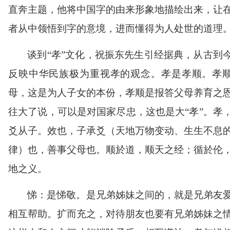
直奔主题，他将中国字的由来形象地描绘出来，让
者从中领悟到字的意境，进而懂得为人处世的道理
谈到
“
孝
”
文化，祝振东先生引经据典，从古到
反映中华民族极为重视孝的观念。孝是孝顺。孝
母，这是为人子女的本份，孝顺是报答父母养育之
往大了说，可以是对国家尽忠，这也是大
“
孝
”
。孝
爻从子。效也，子承爻（天地万物变动、生生不息
律）也，善事父母也。顺於道，顺天之经；循於伦
地之义。
悌：是悌敬。是兄弟姊妹之间的，就是兄弟友
相互帮助。扩而充之，对待朋友也要有兄弟姊妹之