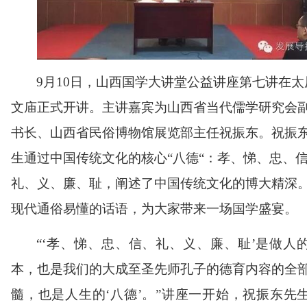
9
月
10
日，山西国学大讲堂公益讲座第七讲在太
文庙正式开讲。主讲嘉宾为山西省当代儒学研究会
书长、山西省民俗博物馆展览部主任祝振东。祝振
生通过中国传统文化的核心
“
八德
“
：孝、悌、忠、
礼、义、廉、耻，阐述了中国传统文化的博大精深
现代通俗易懂的话语，为大家带来一场国学盛宴。
“‘
孝、悌、忠、信、礼、义、廉、耻
’
是做人
本，也是我们的大成至圣先师孔子的德育内容的全
髓，也是人生的
‘
八德
’
。
”
讲座一开始，祝振东先