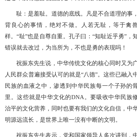
耻：是羞耻。道德的底线。凡是不合道理的事
背良心的事情，绝对不做。人若无耻，等于禽
样。
“
耻
”
也是自尊自重。孔子曰：
“
知耻近乎勇
”
，
错误就去改过，为当所为，不也是勇的表现吗！
祝振东先生说，中华传统文化的核心同时又为
人民群众普遍接受认可的就是
“
八德
”
。这些已融入
民族的血液之中，渗透到中华民族每一个子孙的
里。这些就是中华文化的
DNA
。要吸收中华民族
治平的文化营养，同时也要有我们的文化自信，中
明源远流长，是世界上唯一没有中断的文明。
祝振东先生表示，党和国家领导人多次讲到，