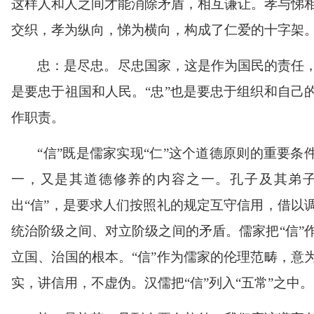
这样人和人之间才能消除矛盾，相互谦让。孝与悌
交织，孝为纵向，悌为横向，构成了仁爱的十字架
忠：是尽忠。尽忠国家，这是作为国民的责任
是要忠于祖国和人民。
“
忠
”
也是要忠于组织和自己
作职责。
“
信
”
既是儒家实现
“
仁
”
这个道德原则的重要条
一，又是其道德修养的内容之一。孔子及其弟
出
“
信
”
，是要求人们按照礼的规定互守信用，借以
统治阶级之间、对立阶级之间的矛盾。儒家把
“
信
”
立国、治国的根本。
“
信
”
作为儒家的伦理范畴，意
实，讲信用，不虚伪。汉儒把
“
信
”
列入
“
五常
”
之中。