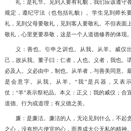
礼：是礼节。见到人要有礼貌，我们应该遵守
规定，遵纪守法（也包括礼貌）。学生见到师长
礼，见到父母要敬礼，见到客人要敬礼。不但表面
敬礼，心里更要恭敬，这是一个人道德修养的体现
义：善也。引申之训也。从我。从羊。威仪
己，故从我。董子曰：仁者，人也。义者，我也。
必及人。义必由中，制也。从羊者，与善美同意。
是会意字。从我。从羊。
“
我
”
是兵器，又表
仗；
“
羊
”
表示祭祀品。本义：正义；我的威仪；合
道德、行为或道理；有义德之美。
廉：是廉洁。廉洁的人，无论见到什么，不起
之心，没有想占便宜的心，而养成大公无私的精神