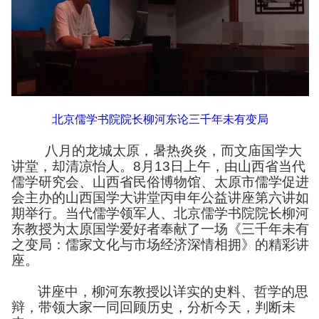
北京儒学书院院长柳河东论三千年未有变局
八月的龙城太原，暑热炎炎，而文庙国学大
讲堂，却清凉怡人。
8
月
13
日上午，由山西省当代
儒学研究会、山西省民俗博物馆、太原市儒学促进
会主办的山西国学大讲堂丙申年公益讲座第六讲如
期举行。当代儒学领军人、北京儒学书院院长柳河
东教授为太原国学爱好者奉献了一场《
三千年未有
之变局：儒家文化与市场经济深情相拥
》的精彩讲
座。
讲座中，
柳河东教授以详实的史料、哲学的思
辩，带领大家一同回顾历史，分析今天，判断未