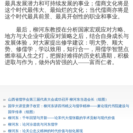
最具发展潜力和可持续发展的事业；
儒商文化将是
这个时代最伟大、最灿烂的文化；当代儒商亦将是
这个时代最具前景、最具开创性的职业和事业。
最后，柳河东教授在分析国家宏观应对方略、
地方与大企业中观应对策略之后，结合自身成长与
发展体验，对大家提出修学建议：明大势、顺大
势、修儒学，学以致用，知行合一，用儒学智慧点
燃幸福人生之灯，把握好难得的历史机遇期，积极
进取与作为，做外内皆强的人——富而仁者。
山西省儒学会第三届代表大会成功召开 柳河东当选会长（组图）
国学大讲堂庚子收官：柳河东讲四书精义与儒学精神——兼论现代书院建设与
国学传承（组图）
柳河东：千年回望与开新——论宋代大儒张载的学术贡献与现代价值
柳河东：论河汾道统与河东儒学
柳河东：论关公忠义精神的时代价值与创化展现