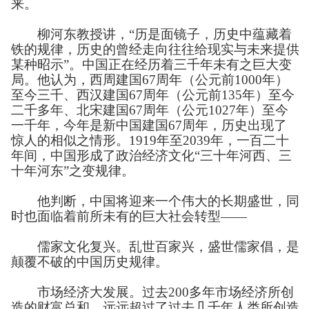
来。
柳河东教授讲，“历是面镜子，历史中蕴藏着
铁的规律，历史的曾经走向往往给现实与未来提供
某种昭示”。中国正在经历着三千年未有之巨大变
局。他认为，西周建国
67
周年（公元前
1000
年）
至今三千、西汉建国
67
周年（公元前
135
年）至今
二千多年、北宋建国
67
周年（公元
1027
年）至今
一千年，今年是新中国建国
67
周年，历史出现了
惊人的相似之情形。
1919
年至
2039
年，一百二十
年间，中国形成了政治经济文化“三十年河西、三
十年河东”之变规律。
他判断，中国将迎来一个伟大的长期盛世，同
时也面临着前所未有的巨大社会转型——
儒家文化复兴。乱世百家兴，盛世儒家倡，是
颠覆不破的中国历史规律。
市场经济大发展。过去
200
多年市场经济所创
造的财富总和，远远超过了过去几千年人类所创造