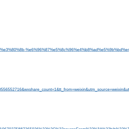
af%ad%e3%80%8b-%e6%96%87%e5%8c%96%e4%b8%ad%e5%9b%bd
6552716&wxshare_count=1&tt_from=weixin&utm_source=weixin&utm