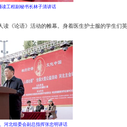
诵读工程副秘书长林子清讲话
人读《论语》活动的帷幕。
身着医生护士服的学生们
、河北组委会副总指挥张忠明讲话