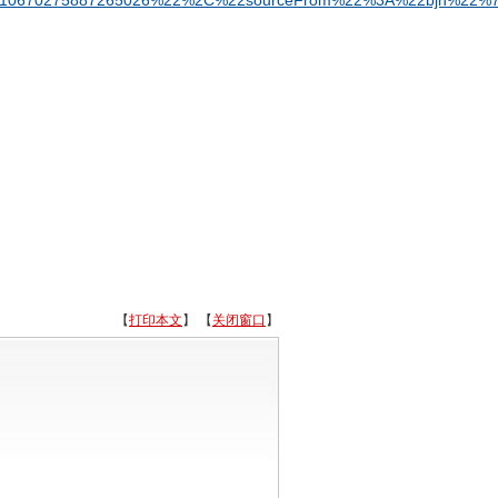
ws_9810670275887265026%22%2C%22sourceFrom%22%3A%22bjh%22%
【
打印本文
】 【
关闭窗口
】