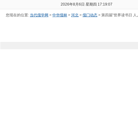
2026年8月6日 星期四 17:19:08
您现在的位置:
当代儒学网
>
中华儒林
>
河北
>
儒门动态
> 第四届“世界读书日 