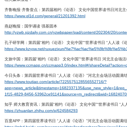
齐鲁晚报·齐鲁壹点：第四届相约《论语》 文化中国世界读书日河北
https://www.ql1d.com/general/21201392.html
燕赵晚报：国学诵读 强基固本
http://yzwb.sjzdaily.com.cn/yzwbpaper/pad/content/202304/20/cont
孔子研学网：第四届“相约《论语》 文化中国”“世界读书日 “人人读《
https://www.kzyxw.net/ruxuezixun/%e7%ac%ac%e5%9b%
文旅中国：第四届“相约《论语》 文化中国”“世界读书日 河北主会场
https://www.ccmapp.cn/ccmapp3.0/index.html#/shareDetail?action
今日头条：第四届世界读书日 “人人读《论语》”河北主会场活动圆满
https://www.toutiao.com/article/7225575128556552716/?
app=news_article&timestamp=1682337135&use_new_style=1&req
1f15-4829-8456-53962ce91141&source=m_redirect&wid=1682407
知乎 师大教育资讯：第四届“相约《论语》 文化中国”“世界读书日 “
https://zhuanlan.zhihu.com/p/624584293
百度APP：第四届世界读书日 “人人读《论语》”河北主会场活动圆满