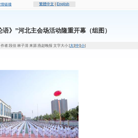
繁體中文
|
English
友情链接
论语》”河北主会场活动隆重开幕（组图）
:54 作者:段佳 林子清 来源:燕赵晚报 文字大小:[
大
][
中
][
小
]