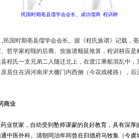
民国时期亳县儒学会会长、成功儒商 程训耕
）
,
民国时期亳县儒学会会长。据《程氏族谱》记载，
家、哲学家程颐的后裔。按族谱顺延推算，程训耕应是
歙县程氏一支兄弟二人随迁北上，在渡江乘船混乱中，
，原居住在涡河南岸大栅门内西侧（今花戏楼路），后
药商业
医药业世家，自幼受到塾师课蒙的良好教育，具有深厚
精通中医外科。清朝同治年间曾在归德府马牧集（今虞