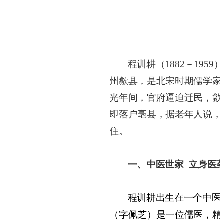
程训耕（
1882
－
1959
州歙县，是北宋时期儒学
光年间，官府逼迫迁民，
即落户亳县，据老年人说
住。
一、中医世家
立身医
程训耕出生在一个中
（字佩芝）是一位儒医，