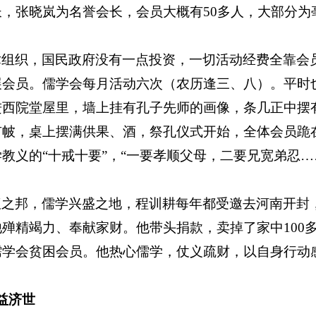
长，张晓岚为名誉会长，会员大概有
50
多人，大部分为
术组织，国民政府没有一点投资，一切活动经费全靠会
展会员。儒学会每月活动六次（农历逢三、八）。平时
进西院堂屋里，墙上挂有孔子先师的画像，条几正中摆
有帔，桌上摆满供果、酒，祭孔仪式开始，全体会员跪
教义的“十戒十要”，“一要孝顺父母，二要兄宽弟忍…
仪之邦，儒学兴盛之地，程训耕每年都受邀去河南开封
他殚精竭力、奉献家财。他带头捐款，卖掉了家中
100
儒学会贫困会员。他热心儒学，仗义疏财，以自身行动
益济世