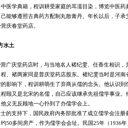
多中医学典籍，程训耕受家庭的耳濡目染，博览中医药
自己能够遵照古典药方配制丸散膏丹。年长以后，子承
经营庆春堂药店。
方水土
经营广庆堂药店时，与当地名人褚纪雯、任香生相识，
。程、褚两家同是普庆堂药店股东。褚纪雯当时是河南
雯的影响下，程训耕萌生了弃商从儒的念头。他认识到
祖程颐又是北宋的名儒，自己应该继承先祖儒学事业。
，他义无反顾地一心扑到了办儒学会上。
人士的支持下，国民政府内务部批准了成立儒学会注册
，约
50
多间房产，作为儒学会会址。民国
25
年（
1936
年