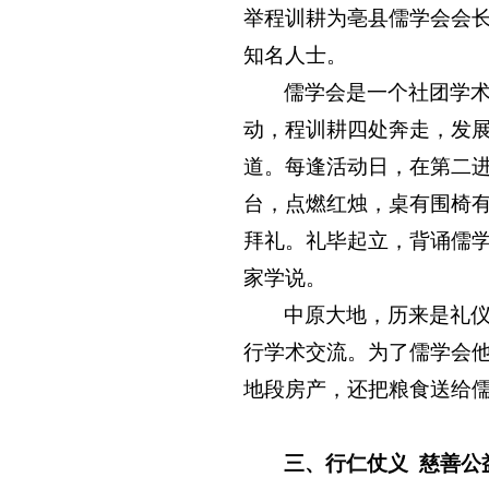
举程训耕为亳县儒学会会
知名人士。
儒学会是一个社团学
动，程训耕四处奔走，发
道。每逢活动日，在第二
台，点燃红烛，桌有围椅
拜礼。礼毕起立，背诵儒学
家学说。
中原大地，历来是礼
行学术交流。为了儒学会
地段房产，还把粮食送给
三、行仁仗义
慈善公