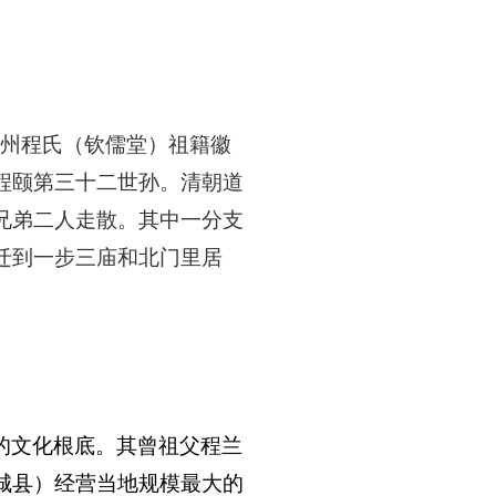
亳州程氏（钦儒堂）祖籍徽
程颐第三十二世孙。清朝道
兄弟二人走散。其中一分支
迁到一步三庙和北门里居
的文化根底。其曾祖父程兰
城县）经营当地规模最大的