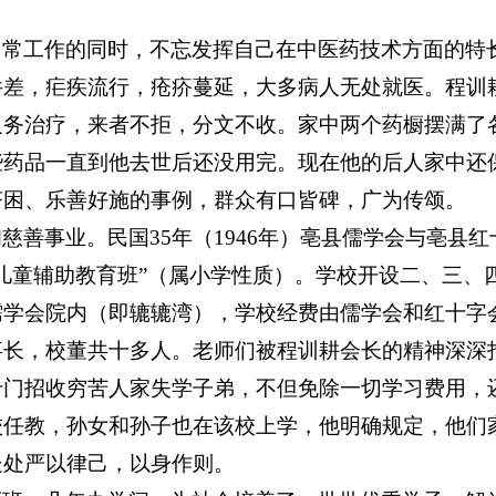
日常工作的同时，不忘发挥自己在中医药技术方面的特
件差，疟疾流行，疮疥蔓延，大多病人无处就医。程训
义务治疗，来者不拒，分文不收。家中两个药橱摆满了
些药品一直到他去世后还没用完。现在他的后人家中还
济困、乐善好施的事例，群众有口皆碑，广为传颂。
和慈善事业。民国
35
年（
1946
年）亳县儒学会与亳县红
儿童辅助教育班”（属小学性质）。学校开设二、三、
儒学会院内（即辘辘湾），学校经费由儒学会和红十字
事长，校董共十多人。老师们被程训耕会长的精神深深
专门招收穷苦人家失学子弟，不但免除一切学习费用，
校任教，孙女和孙子也在该校上学，他明确规定，他们
处处严以律己，以身作则。