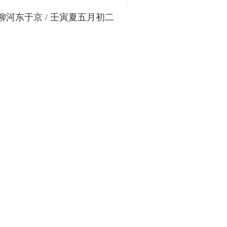
柳河东于京
/
壬寅夏五月初二