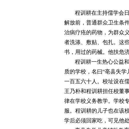
程训耕在主持儒学会
解放前，普通群众卫生条
治病疗疮的药物，为群众
者洗涤、敷贴、包扎。这
书，用过的药械。他扶危
程训耕一生热心公益
质的学校，名曰“亳县失学
一百五六十人。校址设在
王乃朴和程训耕担任校董
律在学校义务教学。学校
服。程训耕的儿子也在该
学后必须回家吃，可见他