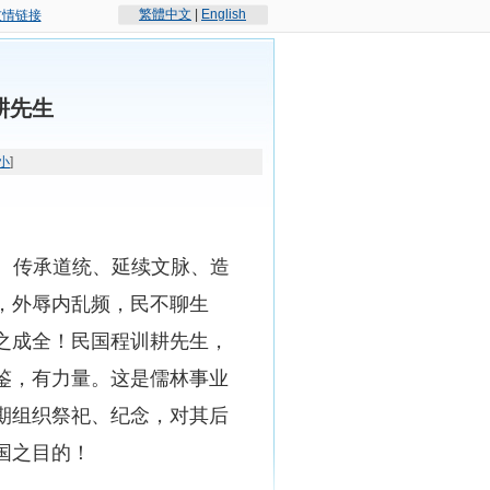
繁體中文
|
English
友情链接
耕先生
小
]
、传承道统、延续文脉、造
，外辱内乱频，民不聊生
之成全！民国程训耕先生，
鉴，有力量。这是儒林事业
期组织祭祀、纪念，对其后
国之目的！