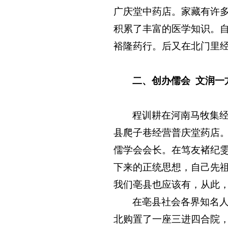
广庆堂中药店。家藏有许
积累了丰富的医学知识。
裕隆药行。后又在北门里
二、创办儒会
文润一
程训耕在河南马牧集
县爬子巷经营普庆堂药店
儒学会会长。在笃友褚纪
下来的正统思想，自己先
我们亳县也应该有，从此
在亳县社会各界知名
北购置了一座三进四合院