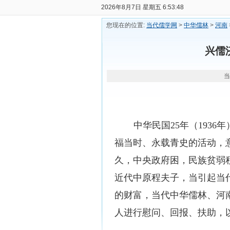
2026年8月7日 星期五 6:53:49
您现在的位置:
当代儒学网
>
中华儒林
>
河南
兴儒
当
中华民国
25
年（
1936
年
福当时、永载青史的活动，
久，中央政府困，民族贫弱
近代中原程夫子，当引起当
的财富，当代中华儒林、河
人进行慰问、回报、扶助，