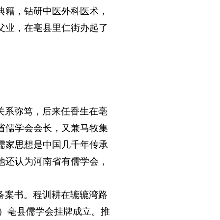
典籍，钻研中医外科医术，
父业，在亳县里仁街办起了
关系弥笃，后来任香生在亳
省儒学会会长，又兼马牧集
儒家思想是中国几千年传承
他还认为河南省有儒学会，
备案书。程训耕在辘辘湾路
）亳县儒学会挂牌成立。推