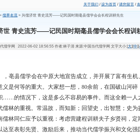
关于我们
/
设为首页
/
请您留言
/
>
儒界名流
> 兴儒济世 青史流芳——记民国时期毫县儒学会会长程训耕先生
济世 青史流芳——记民国时期毫县儒学会会长程训
代儒学网 2022-06-02 18:56:55 作者:林子清 来源:中国当代儒学网 文字大小:[
大
][
中
][
），亳县儒学会在中原大地宣告成立，并开展了富有生机
意义是何等的重大。大家想一想，
80
余前，在国破山河碎
积……的情况下，这是多么不容易的事件。而这全赖一人
代儒林的重视。常温故，而知新；回望史，出智慧；史为
南儒林同仁应予以重视：考虑营建程训耕夫子乡贤祠，定
以达至表彰先贤、激励后来，推动当代儒学振兴和文化强