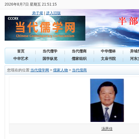
2026年8月7日 星期五 21:51:15
弟子规
|
进入旧版
首页
当代儒学
当代儒商
中华儒林
异域
中华艺术
国学纵览
儒家组织
文庙书院
河东
您现在的位置:
当代儒学网
>
儒家人物
>
当代儒商
汤恩佳